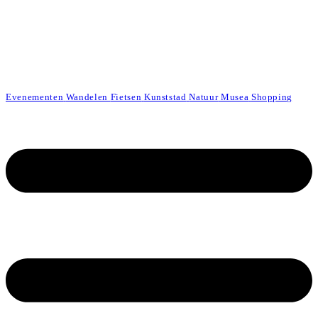
Evenementen
Wandelen
Fietsen
Kunststad
Natuur
Musea
Shopping